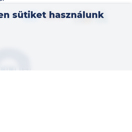
Kép
en sütiket használunk
Kép