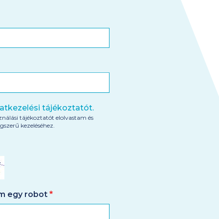
tkezelési tájékoztatót.
ználási tájékoztatót elolvastam és
gszerű kezeléséhez.
em egy robot