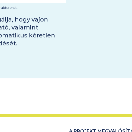
raktereket.
gálja, hogy vajon
ató, valamint
omatikus kéretlen
dését.
A PROJEKT MEGVALÓSÍT