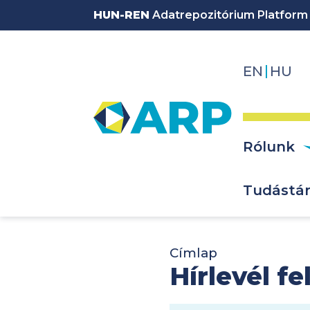
Ugrás a tartalomra
HUN-REN
Adatrepozitórium Platform
EN
HU
Fő na
Rólunk
Tudástá
Címlap
Hírlevél fe