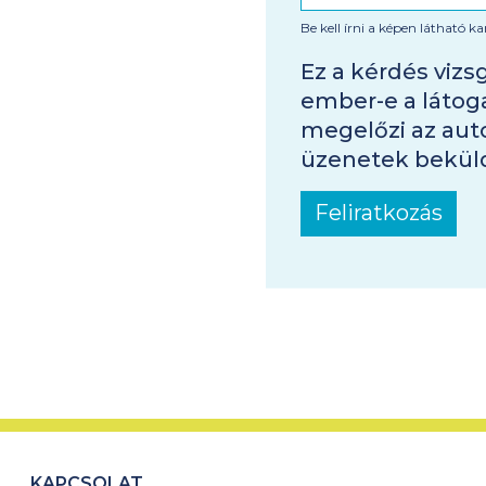
Be kell írni a képen látható ka
Ez a kérdés vizs
ember-e a látog
megelőzi az aut
üzenetek bekül
Feliratkozás
KAPCSOLAT