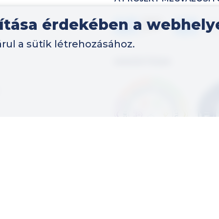
vítása érdekében a webhely
Kép
Kép
rul a sütik létrehozásához.
MINŐSÍTÉSEK
Kép
Kép