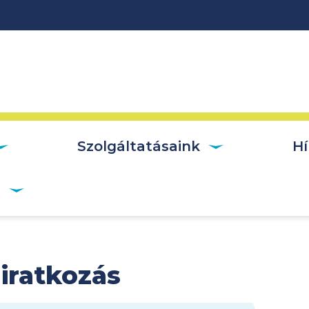
vigáció
Szolgáltatásaink
Hí
r
liratkozás