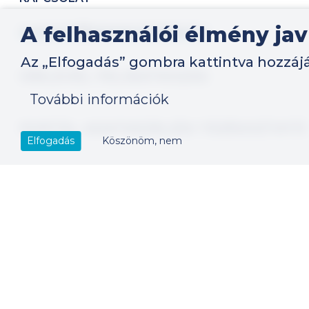
support@researchdata.hu
A felhasználói élmény ja
Az „Elfogadás” gombra kattintva hozzájá
LÁBLÉC
HÍRLEVÉL FELIRATKOZÁS
További információk
PORTÁL ADATKEZELÉSI TÁJÉKOZTATÓ
Elfogadás
Köszönöm, nem
PORTÁL FELHASZNÁLÁSI FELTÉTELEK
IMPRESSZUM
Szerzői jog által védett tartalom, 2023