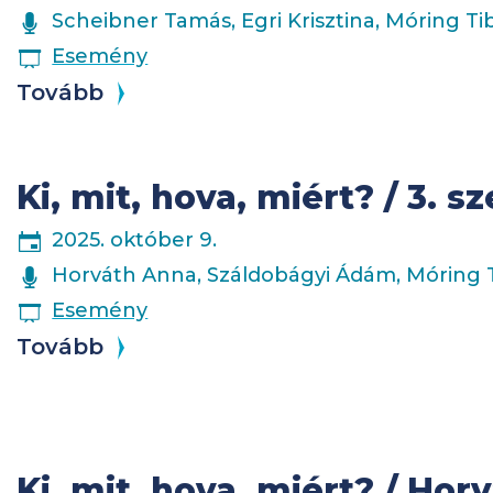
ELŐADÓK
Scheibner Tamás, Egri Krisztina, Móring Ti
ESEMÉNY
Esemény
Tovább
Ki, mit, hova, miért? / 3. 
2025. október 9.
ELŐADÓK
Horváth Anna, Száldobágyi Ádám, Móring T
ESEMÉNY
Esemény
Tovább
Ki, mit, hova, miért? / Ho