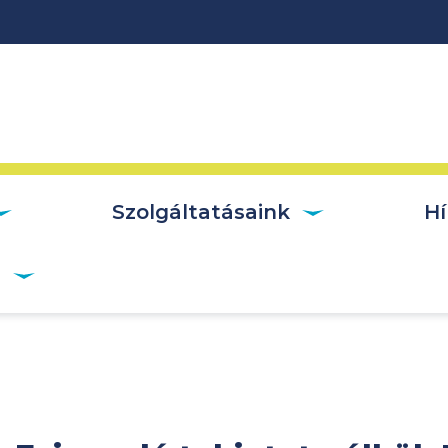
vigáció
Szolgáltatásaink
Hí
r