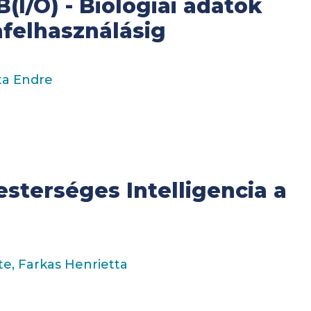
B(I/O) - Biológiai adatok
afelhasználásig
rta Endre
esterséges Intelligencia a
te, Farkas Henrietta