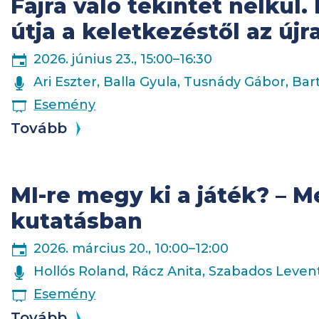
Fajra való tekintet nélkül. 
útja a keletkezéstől az újr
2026. június 23., 15:00
–
16:30
ELŐADÓK
Ari Eszter, Balla Gyula, Tusnády Gábor, Ba
ESEMÉNY
Esemény
Tovább
MI-re megy ki a játék? – M
kutatásban
2026. március 20., 10:00
–
12:00
ELŐADÓK
Hollós Roland, Rácz Anita, Szabados Leven
ESEMÉNY
Esemény
Tovább