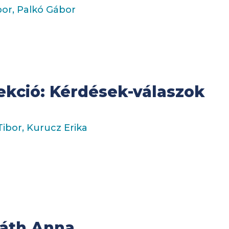
bor, Palkó Gábor
szekció: Kérdések-válaszok
ibor, Kurucz Erika
rváth Anna