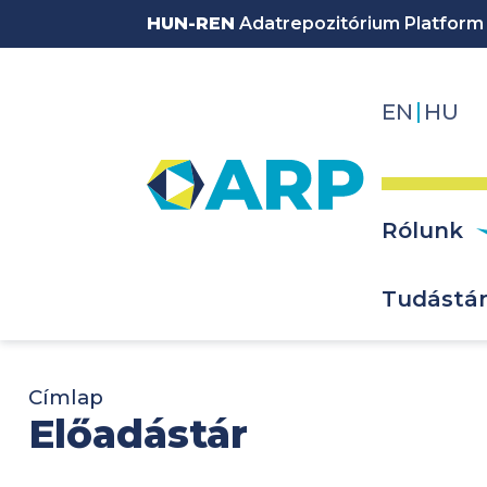
Ugrás a tartalomra
HUN-REN
Adatrepozitórium Platform
EN
HU
Fő na
Rólunk
Tudástá
Címlap
Előadástár