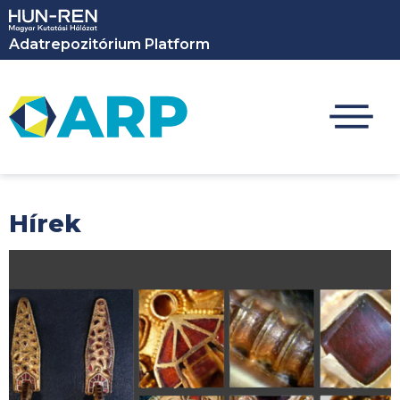
Ugrás a tartalomra
Adatrepozitórium Platform
Hírek
Kép