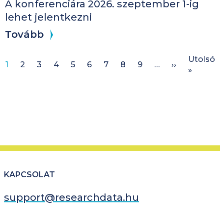
A konferenciára 2026. szeptember 1-ig
lehet jelentkezni
Tovább
Oldalszámozás
Utolsó
Következő 
1
2
3
4
5
6
7
8
9
…
››
Utolsó 
»
KAPCSOLAT
support@researchdata.hu