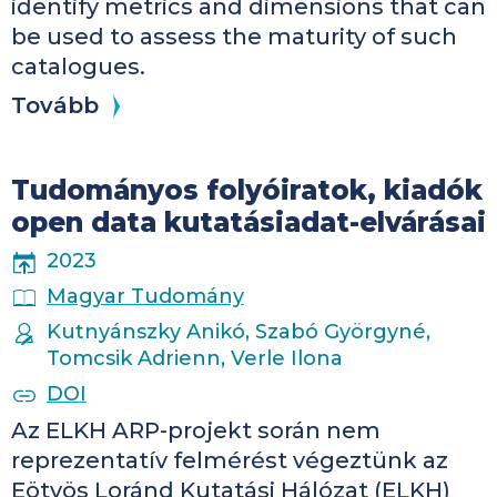
identify metrics and dimensions that can
be used to assess the maturity of such
catalogues.
Tovább
Tudományos folyóiratok, kiadók
open data kutatásiadat-elvárásai
PUBLICATION YEAR
2023
PUBLICATION PLACE
Magyar Tudomány
AUTHORS
Kutnyánszky Anikó, Szabó Györgyné,
Tomcsik Adrienn, Verle Ilona
PUBLICATION IDENTIFIERS
DOI
Az ELKH ARP-projekt során nem
reprezentatív felmérést végeztünk az
Eötvös Loránd Kutatási Hálózat (ELKH)