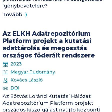
igénybevételére?
Tovább
Az ELKH Adatrepozitórium
Platform projekt a kutatási
adattárolás és megosztás
országos föderált rendszere
PUBLICATION YEAR
2023
PUBLICATION PLACE
Magyar Tudomány
AUTHORS
Kovács László
PUBLICATION IDENTIFIERS
DOI
​Az Eötvös Loránd Kutatási Hálózat
Adatrepozitórium Platform projekt
országos kiszolgálást nyújtó központi