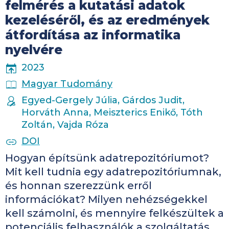
felmérés a kutatási adatok
kezeléséről, és az eredmények
átfordítása az informatika
nyelvére
PUBLICATION YEAR
2023
PUBLICATION PLACE
Magyar Tudomány
AUTHORS
Egyed-Gergely Júlia, Gárdos Judit,
Horváth Anna, Meiszterics Enikő, Tóth
Zoltán, Vajda Róza
PUBLICATION IDENTIFIERS
DOI
​Hogyan építsünk adatrepozitóriumot?
Mit kell tudnia egy adatrepozitóriumnak,
és honnan szerezzünk erről
információkat? Milyen nehézségekkel
kell számolni, és mennyire felkészültek a
potenciális felhasználók a szolgáltatás