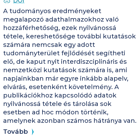
PUBLICATION IDENTIFIERS
DOI
​A tudományos eredményeket
megalapozó adathalmazokhoz való
hozzáférhetőség, ezek nyilvánossá
tétele, kereshetősége további kutatások
számára nemcsak egy adott
tudományterület fejlődését segítheti
elő, de kaput nyit interdiszciplináris és
nemzetközi kutatások számára is, ami
napjainkban már egyre inkább alapelv,
elvárás, esetenként követelmény. A
publikációkhoz kapcsolódó adatok
nyilvánossá tétele és tárolása sok
esetben ad hoc módon történik,
amelynek azonban számos hátránya van.
Tovább