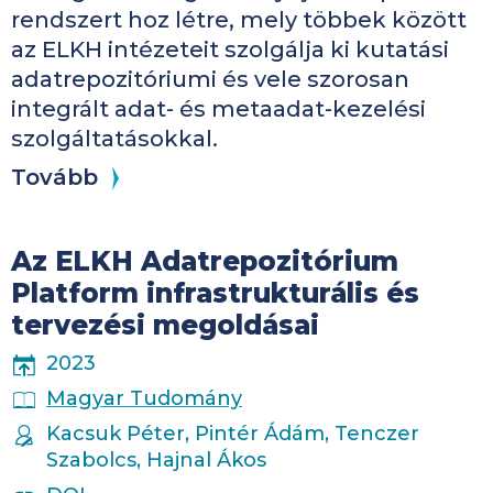
rendszert hoz létre, mely többek között
az ELKH intézeteit szolgálja ki kutatási
adatrepozitóriumi és vele szorosan
integrált adat- és metaadat-kezelési
szolgáltatásokkal.
Tovább
Az ELKH Adatrepozitórium
Platform infrastrukturális és
tervezési megoldásai
PUBLICATION YEAR
2023
PUBLICATION PLACE
Magyar Tudomány
AUTHORS
Kacsuk Péter, Pintér Ádám, Tenczer
Szabolcs, Hajnal Ákos