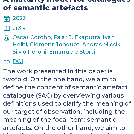
of semantic artefacts
PUBLICATION YEAR
2023
PUBLICATION PLACE
arXiv
AUTHORS
Oscar Corcho, Fajar J. Ekaputra, Ivan
Heibi, Clement Jonquet, Andras Micsik,
Silvio Peroni, Emanuele Storti
PUBLICATION IDENTIFIERS
DOI
The work presented in this paper is
twofold. On the one hand, we aim to
define the concept of semantic artefact
catalogue (SAC) by overviewing various
definitions used to clarify the meaning of
our target of observation, including the
meaning of the focal item: semantic
artefacts. On the other hand, we aim to