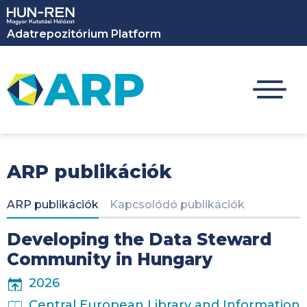
Ugrás a tartalomra
Adatrepozitórium Platform
ARP publikációk
Elsődleges fülek
ARP publikációk
Kapcsolódó publikációk
Developing the Data Steward
Community in Hungary
PUBLICATION YEAR
2026
PUBLICATION PLACE
Central European Library and Information