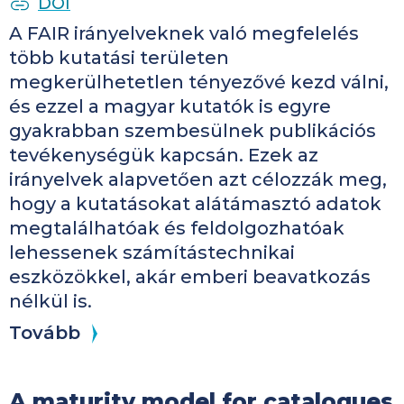
PUBLICATION IDENTIFIERS
DOI
A FAIR irányelveknek való megfelelés
több kutatási területen
megkerülhetetlen tényezővé kezd válni,
és ezzel a magyar kutatók is egyre
gyakrabban szembesülnek publikációs
tevékenységük kapcsán. Ezek az
irányelvek alapvetően azt célozzák meg,
hogy a kutatásokat alátámasztó adatok
megtalálhatóak és feldolgozhatóak
lehessenek számítástechnikai
eszközökkel, akár emberi beavatkozás
nélkül is.
Tovább
A maturity model for catalogues