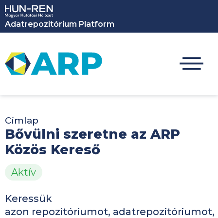
Ugrás a tartalomra
Adatrepozitórium Platform
Címlap
Bővülni szeretne az ARP
Közös Kereső
Aktív
Keressük
azon repozitóriumot, adatrepozitóriumot,