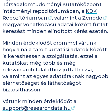
Társadalomtudományi Kutatóközpont
intézményi repozitóriumában, a
KDK
Repozitóriumban
, valamint a
Zenodo
magyar vonatkozású adatai között futtat
keresést minden elindított kérés esetén.
Minden érdeklődőt örömmel várunk,
hogy a nála tárolt kutatási adatok között
is kereshessen a szolgáltatás, ezzel a
kutatókat még több és még
relevánsabb találathoz juttathassa,
valamint az egyes adattáraknak nagyobb
elérhetőséget és láthatóságot
biztosíthasson.
Várunk minden érdeklődőt a
support@researchdata.hu