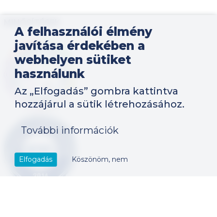
MINŐSÍTÉSEK
A felhasználói élmény
javítása érdekében a
Kép
webhelyen sütiket
használunk
Az „Elfogadás” gombra kattintva
hozzájárul a sütik létrehozásához.
Kép
További információk
Elfogadás
Köszönöm, nem
Szerzői jog által védett tartalom, 2023