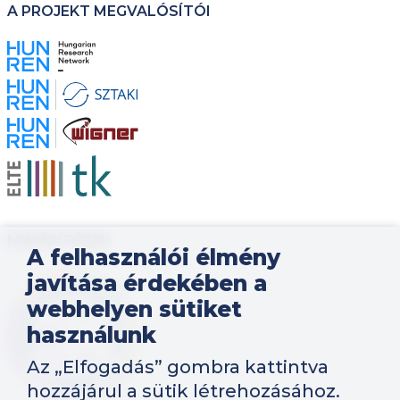
A PROJEKT MEGVALÓSÍTÓI
Kép
Kép
Kép
Kép
MINŐSÍTÉSEK
A felhasználói élmény
javítása érdekében a
Kép
webhelyen sütiket
használunk
Az „Elfogadás” gombra kattintva
hozzájárul a sütik létrehozásához.