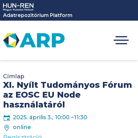
Ugrás a tartalomra
Adatrepozitórium Platform
Címlap
XI. Nyílt Tudományos Fórum
az EOSC EU Node
használatáról
DÁTUM
2025. április 3., 10:00
–
11:30
HELYSZÍN
online
Regisztráció