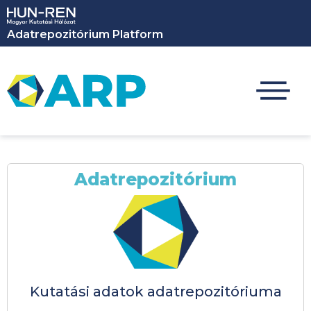
Ugrás a tartalomra
Adatrepozitórium Platform
Adatrepozitórium
Kutatási adatok adatrepozitóriuma