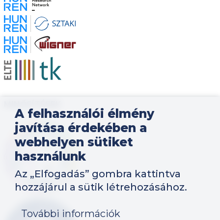
Kép
Kép
Kép
Kép
MINŐSÍTÉSEK
A felhasználói élmény
javítása érdekében a
Kép
webhelyen sütiket
használunk
Az „Elfogadás” gombra kattintva
hozzájárul a sütik létrehozásához.
Kép
További információk