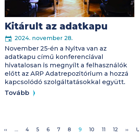
Kitárult az adatkapu
2024. november 28.
November 25-én a Nyitva van az
adatkapu című konferenciával
hivatalosan is megnyílt a felhasználók
előtt az ARP Adatrepozitórium a hozzá
kapcsolódó szolgáltatásokkal együtt.
Tovább
lső oldal
Előző oldal
Köv
‹‹
…
4
5
6
7
8
9
10
11
12
››
U