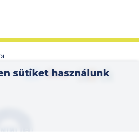
ÓI
Kép
en sütiket használunk
Kép