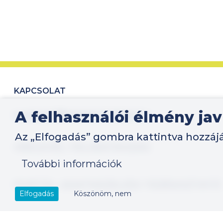
KAPCSOLAT
support@researchdata.hu
A felhasználói élmény ja
Az „Elfogadás” gombra kattintva hozzájá
LÁBLÉC
HÍRLEVÉL FELIRATKOZÁS
További információk
PORTÁL ADATKEZELÉSI TÁJÉKOZTATÓ
Elfogadás
Köszönöm, nem
PORTÁL FELHASZNÁLÁSI FELTÉTELEK