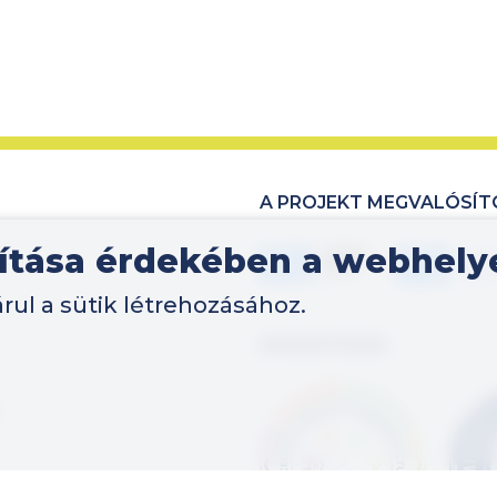
A PROJEKT MEGVALÓSÍT
vítása érdekében a webhely
Kép
Kép
rul a sütik létrehozásához.
MINŐSÍTÉSEK
Kép
Kép