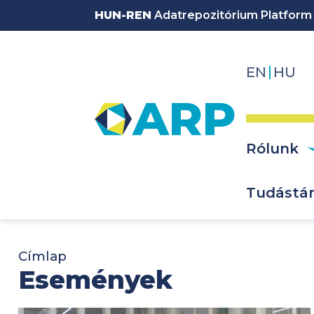
Ugrás a tartalomra
HUN-REN
Adatrepozitórium Platform
EN
HU
Fő na
Rólunk
Tudástá
Címlap
Események