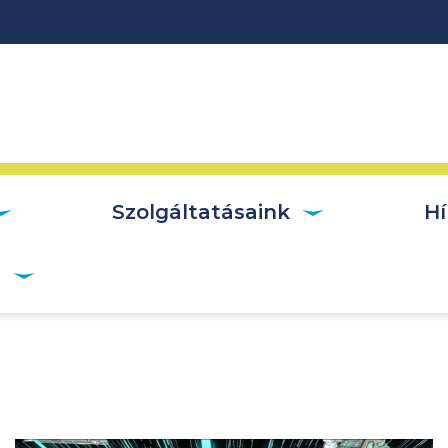
vigáció
Szolgáltatásaink
Hí
r