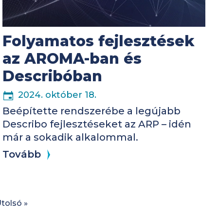
Folyamatos fejlesztések
az AROMA-ban és
Describóban
2024. október 18.
Beépítette rendszerébe a legújabb
Describo fejlesztéseket az ARP – idén
már a sokadik alkalommal.
Tovább
etkező oldal
Utolsó oldal
tolsó »