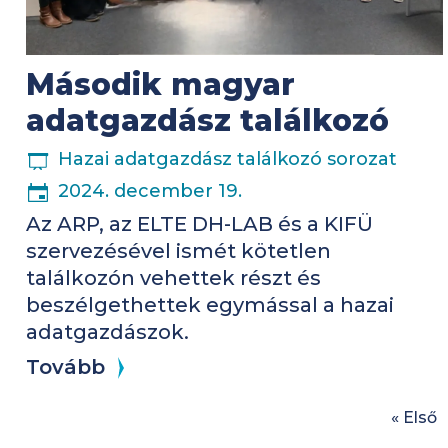
Második magyar
adatgazdász találkozó
ESEMÉNYSOROZAT
Hazai adatgazdász találkozó sorozat
2024. december 19.
Az ARP, az ELTE DH-LAB és a KIFÜ
szervezésével ismét kötetlen
találkozón vehettek részt és
beszélgethettek egymással a hazai
adatgazdászok.
Tovább
Oldalszámozás
E
« Első