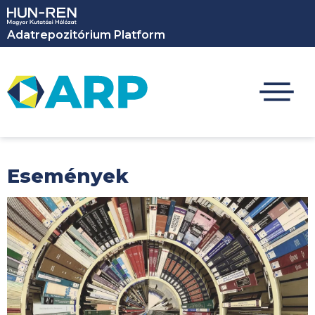
Ugrás a tartalomra
Adatrepozitórium Platform
Események
Kép