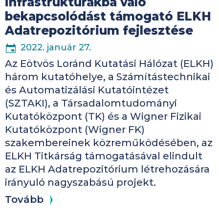
infrastruktúrákba való
bekapcsolódást támogató ELKH
Adatrepozitórium fejlesztése
2022. január 27.
Az Eötvös Loránd Kutatási Hálózat (ELKH)
három kutatóhelye, a Számítástechnikai
és Automatizálási Kutatóintézet
(SZTAKI), a Társadalomtudományi
Kutatóközpont (TK) és a Wigner Fizikai
Kutatóközpont (Wigner FK)
szakembereinek közreműködésében, az
ELKH Titkárság támogatásával elindult
az ELKH Adatrepozitórium létrehozására
irányuló nagyszabású projekt.
Tovább