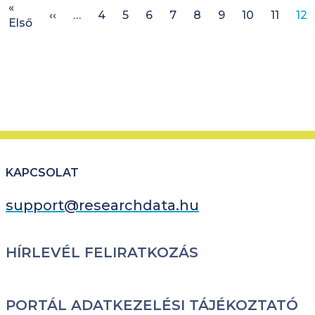
Oldalszámozás
«
Előző oldal
‹‹
…
4
5
6
7
8
9
10
11
12
Első oldal
Első
KAPCSOLAT
support@researchdata.hu
LÁBLÉC
HÍRLEVÉL FELIRATKOZÁS
PORTÁL ADATKEZELÉSI TÁJÉKOZTATÓ