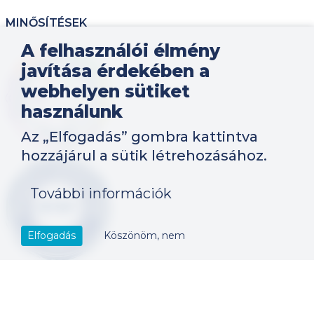
MINŐSÍTÉSEK
A felhasználói élmény
Kép
javítása érdekében a
webhelyen sütiket
használunk
Az „Elfogadás” gombra kattintva
hozzájárul a sütik létrehozásához.
Kép
További információk
Elfogadás
Köszönöm, nem
Szerzői jog által védett tartalom, 2023